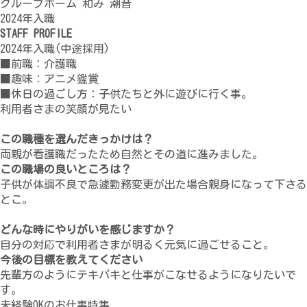
グループホーム 和み 潮音
2024年入職
STAFF PROFILE
2024年入職(中途採用)
■前職：介護職
■趣味：アニメ鑑賞
■休日の過ごし方：子供たちと外に遊びに行く事。
利用者さまの笑顔が見たい
この職種を選んだきっかけは？
両親が看護職だったため自然とその道に進みました。
この職場の良いところは？
子供が体調不良で急遽勤務変更が出た場合親身になって下さる
とこ。
どんな時にやりがいを感じますか？
自分の対応で利用者さまが明るく元気に過ごせること。
今後の目標を教えてください
先輩方のようにテキパキと仕事がこなせるようになりたいで
す。
未経験OKのお仕事特集