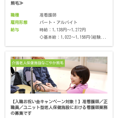
熊毛≫
職種
准看護師
雇用形態
パート・アルバイト
給与
時給：1,138円～1,272円
◇基本給：1,022～1,156円(経験...
介護老人保健施設なごやか熊毛
【入職お祝い金キャンペーン対象！】准看護師／正
職員／ユニット型老人保健施設における看護師業務
の募集です